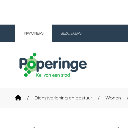
INWONERS
BEZOEKERS
Poperinge
Startpagina
Dienstverlening en bestuur
Wonen