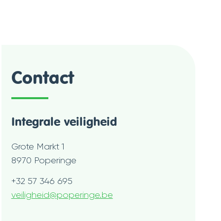
Contact
Integrale veiligheid
Adres
Grote Markt 1
,
8970
Poperinge
Tel.
+32 57 346 695
E-
veiligheid
@
poperinge.be
mail
Openingsuren