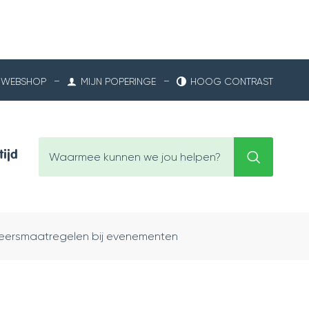
WEBSHOP
MIJN POPERINGE
HOOG CONTRAST
Waarmee
tijd
Zoeken
kunnen
we
jou
helpen?
eersmaatregelen bij evenementen