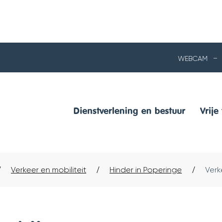
NAAR
WEBCAM
INHOUD
Dienstverlening en bestuur
Vrije 
Verkeer en mobiliteit
Hinder in Poperinge
Verk