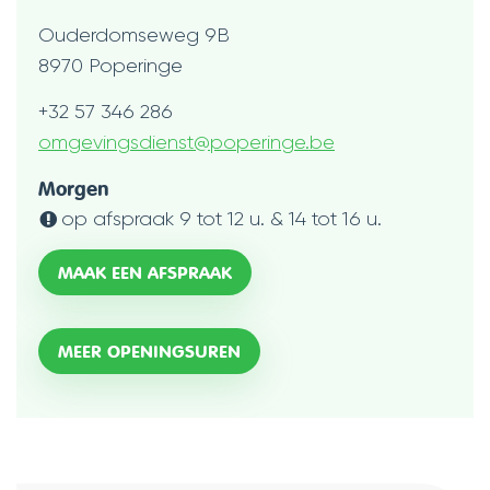
Adres
Ouderdomseweg 9B
,
8970
Poperinge
Tel.
+32 57 346 286
E-
omgevingsdienst
@
poperinge.be
mail
Openingsuren
Morgen
op afspraak
9
tot
12
u.
&
14
tot
16
u.
MAAK EEN AFSPRAAK
OMGEVING
MEER OPENINGSUREN