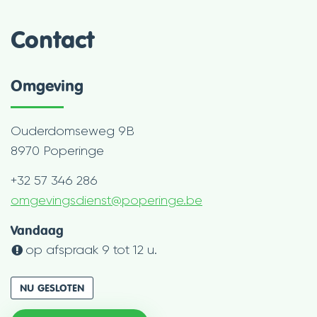
Contact
Omgeving
Adres
Ouderdomseweg 9B
,
8970
Poperinge
Tel.
+32 57 346 286
E-
omgevingsdienst
@
poperinge.be
mail
Openingsuren
Vandaag
op afspraak
9
tot
12
u.
NU GESLOTEN