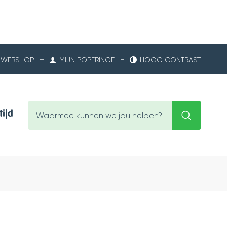
WEBSHOP
MIJN POPERINGE
HOOG CONTRAST
Waarmee
tijd
Zoeken
kunnen
we
jou
helpen?