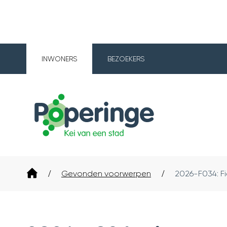
INWONERS
BEZOEKERS
Poperinge
Startpagina
Gevonden voorwerpen
2026-F034: Fi