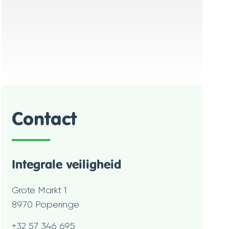
Contact
Integrale veiligheid
Adres
Grote Markt 1
,
8970
Poperinge
Tel.
+32 57 346 695