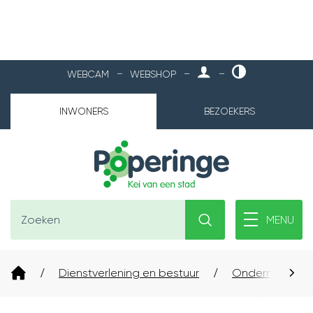
NAAR
MIJN
HOOG
WEBCAM
WEBSHOP
POPERINGE
CONTRAST
INHOUD
INWONERS
BEZOEKERS
Poperinge
Waarmee
Zoeken
MENU
kunnen
we
jou
Startpagina
Dienstverlening en bestuur
Ondernemen
helpen?