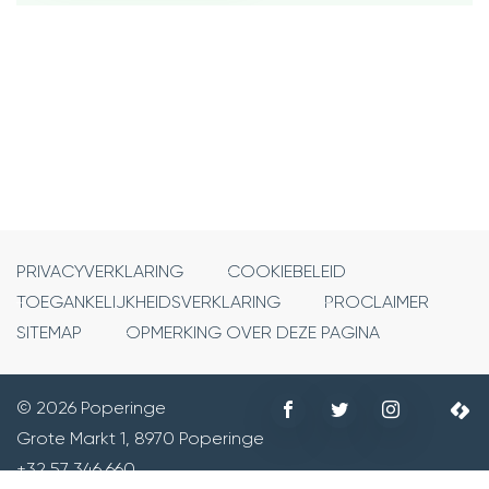
PRIVACYVERKLARING
COOKIEBELEID
TOEGANKELIJKHEIDSVERKLARING
PROCLAIMER
SITEMAP
OPMERKING OVER DEZE PAGINA
Volg
Volg
Volg
© 2026 Poperinge
©
ons
ons
ons
Grote Markt 1
,
8970
Poperinge
Adres
2
op
op
op
+32 57 346 660
Tel.
lc