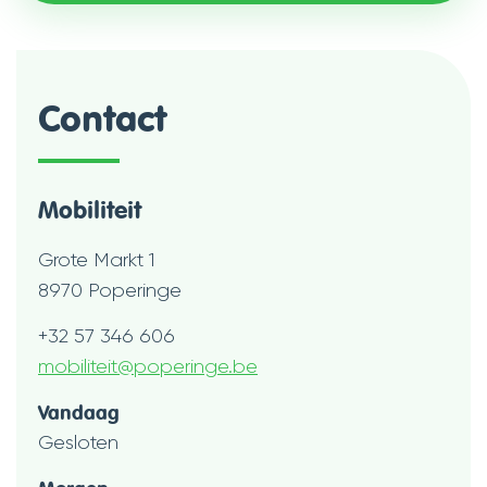
Contact
Mobiliteit
Adres
Grote Markt 1
,
8970
Poperinge
Tel.
+32 57 346 606
E-
mobiliteit
@
poperinge.be
mail
Openingsuren
Vandaag
Gesloten