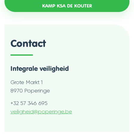
KAMP KSA DE KOUTER
Contact
Integrale veiligheid
Adres
Grote Markt 1
,
8970
Poperinge
Tel.
+32 57 346 695
E-
veiligheid
@
poperinge.be
mail
Openingsuren