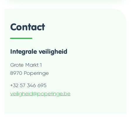
Contact
Integrale veiligheid
Adres
Grote Markt 1
,
8970
Poperinge
Tel.
+32 57 346 695
E-
veiligheid
@
poperinge.be
mail
Openingsuren