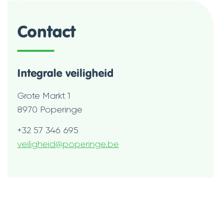
Contact
Integrale veiligheid
Adres
Grote Markt 1
,
8970
Poperinge
Tel.
+32 57 346 695
E-
veiligheid
@
poperinge.be
mail
Openingsuren