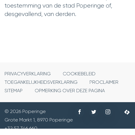
toestemming van de stad Poperinge of,
desgevallend, van derden.
PRIVACYVERKLARING
COOKIEBELEID
TOEGANKELIJKHEIDSVERKLARING
PROCLAIMER
SITEMAP
OPMERKING OVER DEZE PAGINA
Volg
Volg
Volg
© 2026 Poperinge
©
ons
ons
ons
Grote Markt 1
,
8970
Poperinge
Adres
2
op
op
op
+32 57 346 660
Tel.
lc