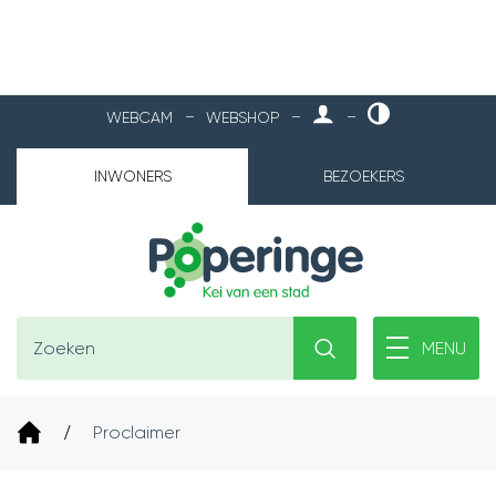
NAAR
MIJN
HOOG
WEBCAM
WEBSHOP
POPERINGE
CONTRAST
INHOUD
INWONERS
BEZOEKERS
Poperinge
Waarmee
Zoeken
MENU
kunnen
we
jou
Startpagina
Proclaimer
helpen?