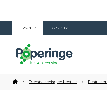
INWONERS
BEZOEKERS
Poperinge
Startpagina
Dienstverlening en bestuur
Bestuur en