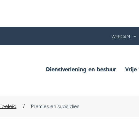
NAAR
WEBCAM
INHOUD
Dienstverlening en bestuur
Vrije 
 beleid
Premies en subsidies