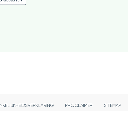
KELIJKHEIDSVERKLARING
PROCLAIMER
SITEMAP
l.
E-
BTW
+32 57 346 660
info
@
poperinge.be
BE 0206.751.837