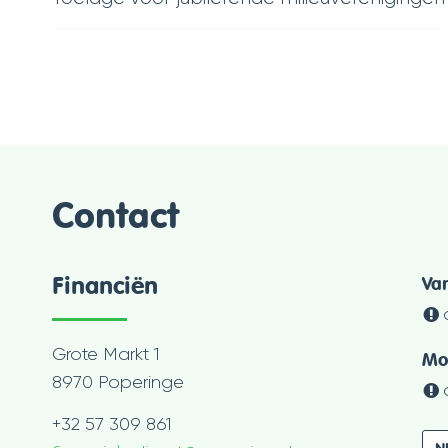
Contact
Financiën
O
Va
Adres
Grote Markt 1
Mo
,
8970
Poperinge
Tel.
+32 57 309 861
N