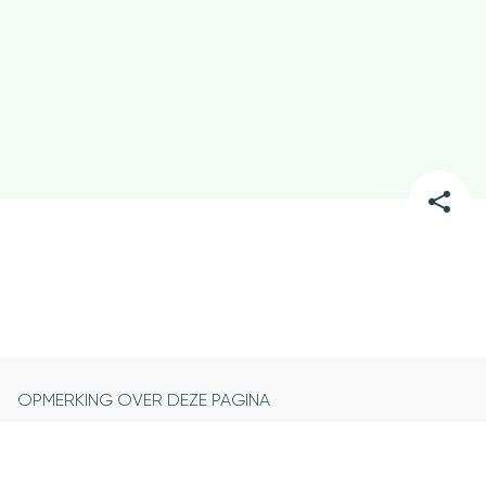
DEEL
DEZE
PAGINA
OPMERKING OVER DEZE PAGINA
Volg
Volg
Volg
©