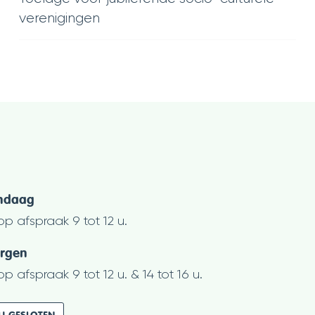
verenigingen
peningsuren
ndaag
op afspraak
9
tot
12
u.
rgen
op afspraak
9
tot
12
u.
&
14
tot
16
u.
U GESLOTEN