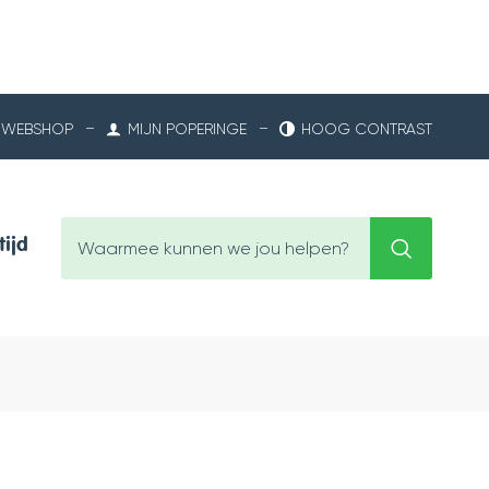
WEBSHOP
MIJN POPERINGE
HOOG CONTRAST
Waarmee
tijd
Zoeken
kunnen
we
jou
helpen?