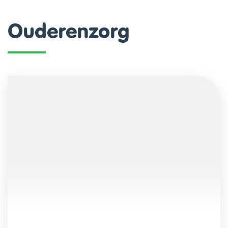
scroll
Ouderenzorg
naar
links