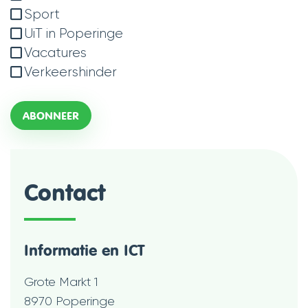
Sport
UiT in Poperinge
Vacatures
Verkeershinder
ABONNEER
Contact
Informatie en ICT
Adres
Grote Markt 1
,
8970
Poperinge