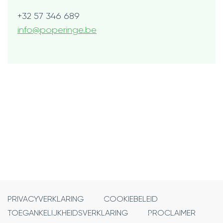
Tel.
+32 57 346 689
E-
info
@
poperinge.be
mail
Openingsuren
PRIVACYVERKLARING
COOKIEBELEID
TOEGANKELIJKHEIDSVERKLARING
PROCLAIMER