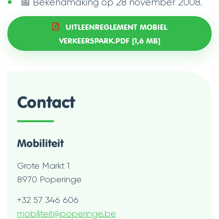
📅 Bekendmaking op 28 november 2008.
UITLEENREGLEMENT MOBIEL
VERKEERSPARK.PDF
1,6 MB
Contact
Mobiliteit
Adres
Grote Markt 1
,
8970
Poperinge
Tel.
+32 57 346 606
E-
mobiliteit
@
poperinge.be