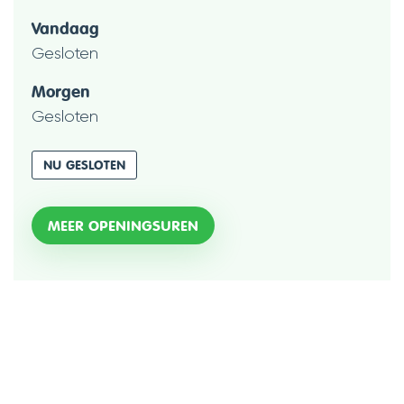
mail
Openingsuren
Vandaag
Gesloten
Morgen
Gesloten
NU GESLOTEN
MOBILITEIT
MEER OPENINGSUREN