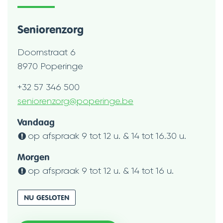
Seniorenzorg
Adres
Doornstraat 6
,
8970
Poperinge
Tel.
+32 57 346 500
E-
seniorenzorg
@
poperinge.be
mail
Openingsuren
Vandaag
op afspraak
9
tot
12
u.
&
14
tot
16.30
u.
Morgen
op afspraak
9
tot
12
u.
&
14
tot
16
u.
NU GESLOTEN