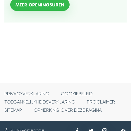
SENIORENZORG
MEER OPENINGSUREN
PRIVACYVERKLARING
COOKIEBELEID
TOEGANKELIJKHEIDSVERKLARING
PROCLAIMER
SITEMAP
OPMERKING OVER DEZE PAGINA
Volg
Volg
Volg
© 2026 Poperinge
©