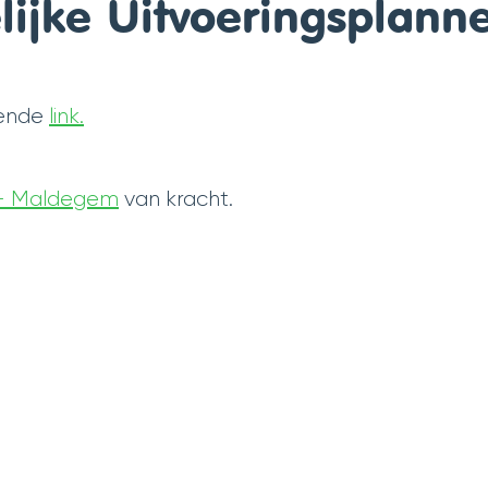
lijke Uitvoeringsplann
gende
link.
m - Maldegem
van kracht.