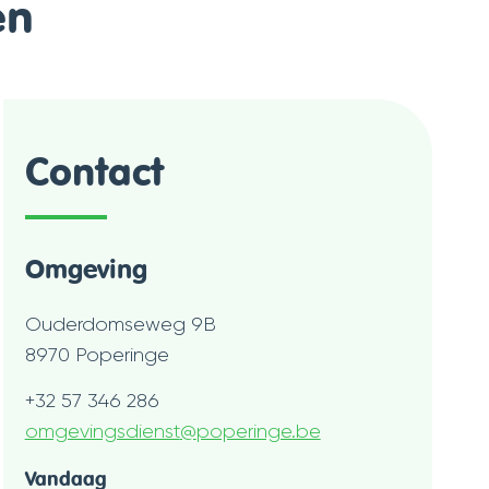
en
Contact
Omgeving
Adres
Ouderdomseweg 9B
,
8970
Poperinge
Tel.
+32 57 346 286
E-
omgevingsdienst
@
poperinge.be
mail
Openingsuren
Vandaag