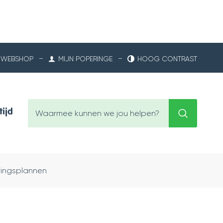
WEBSHOP
MIJN POPERINGE
HOOG CONTRAST
Waarmee
tijd
Zoeken
kunnen
we
jou
helpen?
eringsplannen