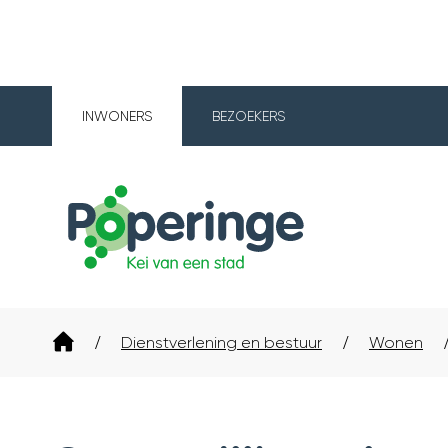
INWONERS
BEZOEKERS
Poperinge
Startpagina
Dienstverlening en bestuur
Wonen