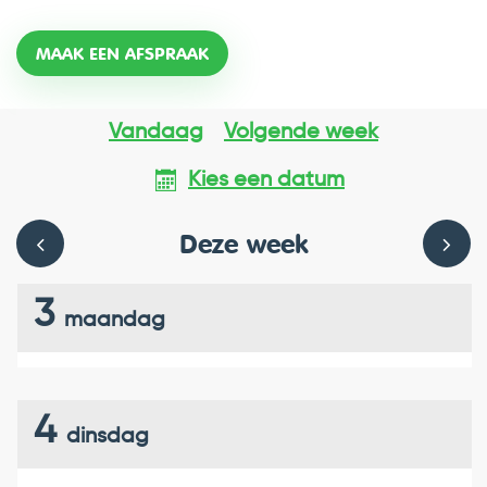
Openingsuren
MAAK EEN AFSPRAAK
Vandaag
Volgende week
Kies een datum
Deze week
BEKIJK
BEKIJ
3
maandag
OPENINGSUREN
OPEN
VAN
VAN
4
DE
DE
dinsdag
WEEK
WEEK