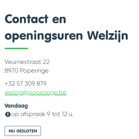
Contact en
openingsuren Welzijn
Contact
Veurnestraat 22
Adres
,
8970
Poperinge
+32 57 309 879
Tel.
welzijn
@
poperinge.be
E-
mail
Openingsuren
Vandaag
op afspraak
9
tot
12
u.
NU GESLOTEN