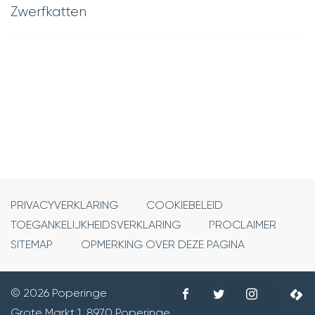
Zwerfkatten
PRIVACYVERKLARING
COOKIEBELEID
TOEGANKELIJKHEIDSVERKLARING
PROCLAIMER
SITEMAP
OPMERKING OVER DEZE PAGINA
Volg
Volg
Volg
© 2026 Poperinge
©
ons
ons
ons
Grote Markt 1
,
8970
Poperinge
Adres
2