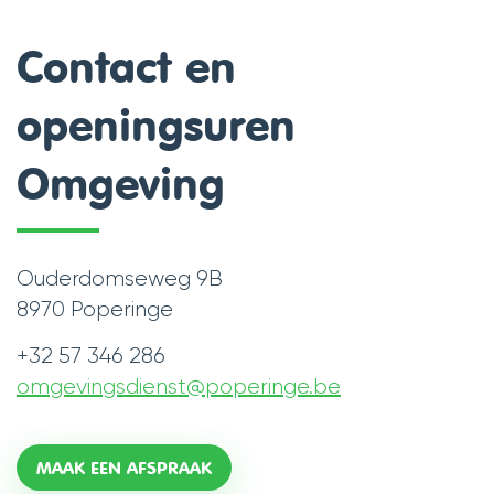
Contact en
openingsuren
Omgeving
Contact
Ouderdomseweg 9B
Adres
,
8970
Poperinge
+32 57 346 286
Tel.
omgevingsdienst
@
poperinge.be
E-
mail
Openingsuren
Openingsuren
MAAK EEN AFSPRAAK