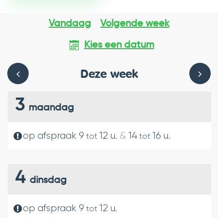
Vandaag
Volgende week
Kies een datum
Deze week
BEKIJK
BEKIJ
3
maandag
OPENINGSUREN
OPEN
op afspraak
9
12
u.
&
14
16
u.
tot
tot
VAN
VAN
DE
DE
4
WEEK
WEEK
dinsdag
HIERVOOR
HIERN
op afspraak
9
12
u.
tot