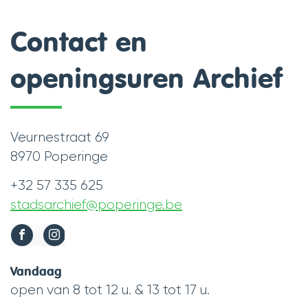
Contact en
openingsuren Archief
Contact
Veurnestraat 69
Adres
,
8970
Poperinge
+32 57 335 625
Tel.
stadsarchief
@
poperinge.be
E-
mail
Volg
Facebook
Instagram
ons
Archief
Archief
Openingsuren
op
Vandaag
open van
8
tot
12
u.
&
13
tot
17
u.