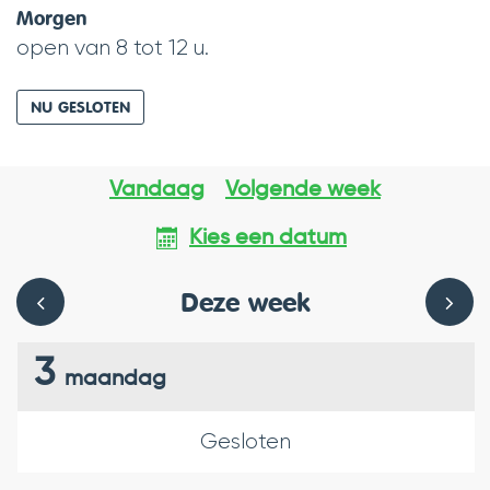
Morgen
open van
8
tot
12
u.
NU GESLOTEN
Openingsuren
Vandaag
Volgende week
Kies een datum
Deze week
BEKIJK
BEKIJ
3
maandag
OPENINGSUREN
OPEN
Gesloten
VAN
VAN