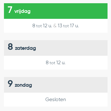
7
vrijdag
8
12
u.
&
13
17
u.
tot
tot
8
zaterdag
8
12
u.
tot
9
zondag
Gesloten