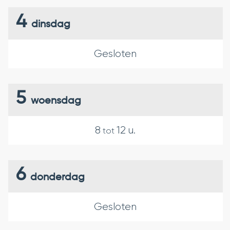
DE
DE
4
WEEK
WEEK
dinsdag
HIERVOOR
HIERN
Gesloten
5
woensdag
8
12
u.
tot
6
donderdag
Gesloten