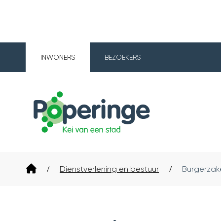
INWONERS
BEZOEKERS
Poperinge
Startpagina
Dienstverlening en bestuur
Burgerzak