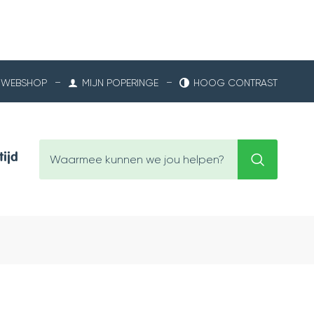
WEBSHOP
MIJN POPERINGE
HOOG CONTRAST
Waarmee
tijd
Zoeken
kunnen
we
jou
helpen?