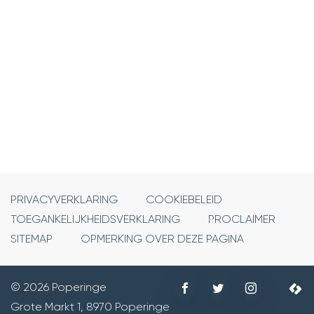
PRIVACYVERKLARING
COOKIEBELEID
TOEGANKELIJKHEIDSVERKLARING
PROCLAIMER
SITEMAP
OPMERKING OVER DEZE PAGINA
Volg
Volg
Volg
© 2026 Poperinge
©
ons
ons
ons
Grote Markt 1
,
8970
Poperinge
Adres
2