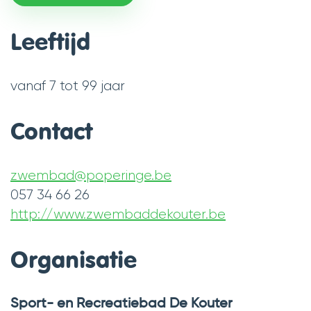
Leeftijd
vanaf
7
tot
99
jaar
Contact
zwembad
@
poperinge.be
E-
057 34 66 26
mail
Tel.
http://www.zwembaddekouter.be
Website
Organisatie
Sport- en Recreatiebad De Kouter