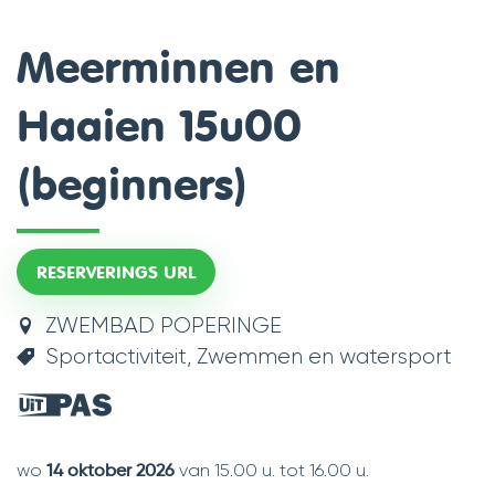
scroll
Meerminnen en
naar
Haaien 15u00
links
(beginners)
RESERVERINGS URL
ZWEMBAD POPERINGE
Sportactiviteit
Zwemmen en watersport
Dit
is
een
wo
van
15.00 u.
tot
16.00 u.
14 oktober 2026