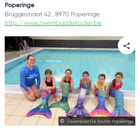
Poperinge
Bruggestraat 42
,
8970
Poperinge
http://www.zwembaddekouter.be
Website
DEEL
DEZE
PAGINA
Zwembad De Kouter Poperinge