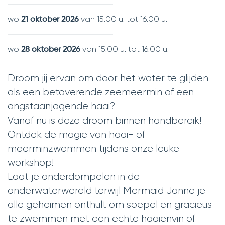
UiTPAS
activiteit.
wo
van
15.00 u.
tot
16.00 u.
21 oktober 2026
wo
van
15.00 u.
tot
16.00 u.
28 oktober 2026
Droom jij ervan om door het water te glijden
als een betoverende zeemeermin of een
angstaanjagende haai?
Vanaf nu is deze droom binnen handbereik!
Ontdek de magie van haai- of
meerminzwemmen tijdens onze leuke
workshop!
Laat je onderdompelen in de
onderwaterwereld terwijl Mermaid Janne je
alle geheimen onthult om soepel en gracieus
te zwemmen met een echte haaienvin of