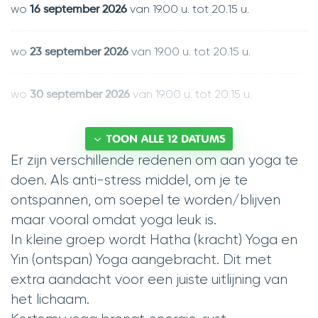
activiteit.
wo
van
19.00 u.
tot
20.15 u.
16 september 2026
wo
van
19.00 u.
tot
20.15 u.
23 september 2026
wo
van
19.00 u.
tot
20.15 u.
30 september 2026
TOON ALLE 12 DATUMS
Er zijn verschillende redenen om aan yoga te
doen. Als anti-stress middel, om je te
ontspannen, om soepel te worden/blijven
maar vooral omdat yoga leuk is.
In kleine groep wordt Hatha (kracht) Yoga en
Yin (ontspan) Yoga aangebracht. Dit met
extra aandacht voor een juiste uitlijning van
het lichaam.