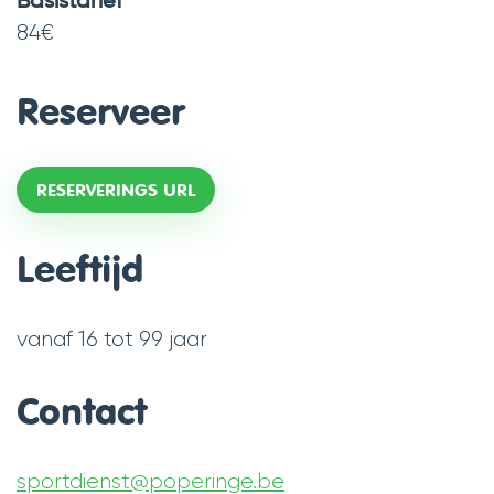
Basistarief
84
€
Reserveer
RESERVERINGS URL
Leeftijd
vanaf
16
tot
99
jaar
Contact
sportdienst
@
poperinge.be
E-