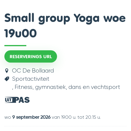
scroll
Small group Yoga woe
naar
19u00
links
RESERVERINGS URL
OC De Bollaard
Sportactiviteit
Fitness, gymnastiek, dans en vechtsport
Dit
is
een
wo
van
19.00 u.
tot
20.15 u.
9 september 2026
UiTPAS