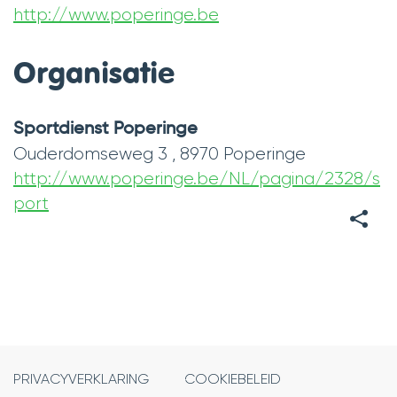
http://www.poperinge.be
mail
Website
Organisatie
Sportdienst Poperinge
Ouderdomseweg 3
,
8970
Poperinge
http://www.poperinge.be/NL/pagina/2328/s
Website
port
DEEL
DEZE
PAGINA
PRIVACYVERKLARING
COOKIEBELEID