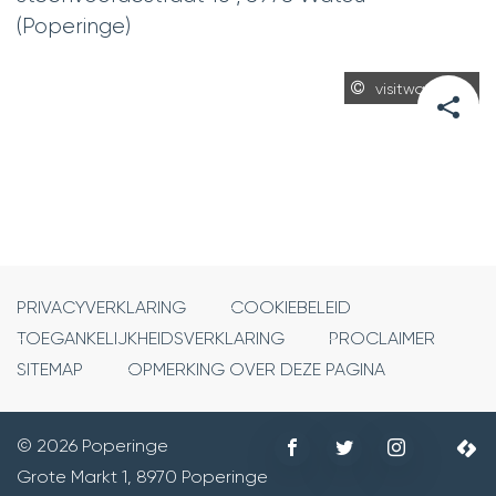
(Poperinge)
visitwatou.be
DEEL
DEZE
PAGINA
PRIVACYVERKLARING
COOKIEBELEID
TOEGANKELIJKHEIDSVERKLARING
PROCLAIMER
SITEMAP
OPMERKING OVER DEZE PAGINA
Volg
Volg
Volg
© 2026 Poperinge
©
ons
ons
ons
Grote Markt 1
,
8970
Poperinge
Adres
2