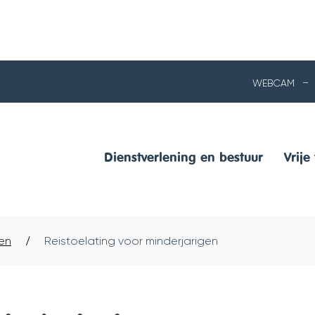
NAAR
WEBCAM
INHOUD
Dienstverlening en bestuur
Vrije 
en
Reistoelating voor minderjarigen