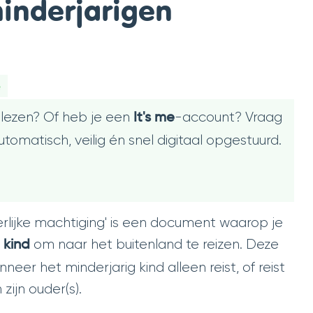
minderjarigen
e
 lezen? Of heb je een
-account? Vraag
It's me
omatisch, veilig én snel digitaal opgestuurd.
erlijke machtiging' is een document waarop je
om naar het buitenland te reizen. Deze
 kind
neer het minderjarig kind alleen reist, of reist
ijn ouder(s).