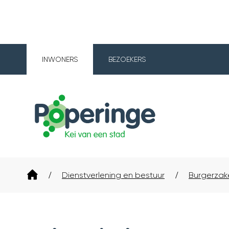
INWONERS
BEZOEKERS
Poperinge
Startpagina
Dienstverlening en bestuur
Burgerzak