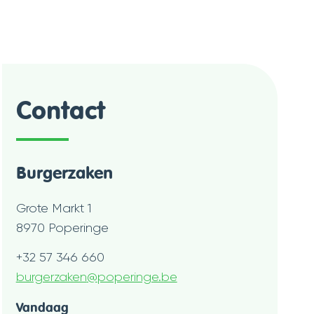
Contact
Burgerzaken
Adres
Grote Markt 1
,
8970
Poperinge
Tel.
+32 57 346 660
E-
burgerzaken
@
poperinge.be
mail
Openingsuren
Vandaag