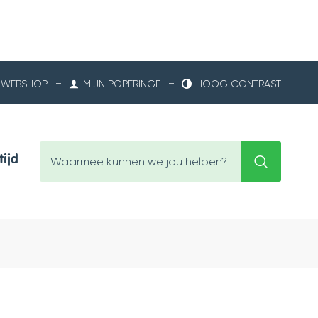
WEBSHOP
MIJN POPERINGE
HOOG CONTRAST
Waarmee
tijd
Zoeken
kunnen
we
jou
helpen?